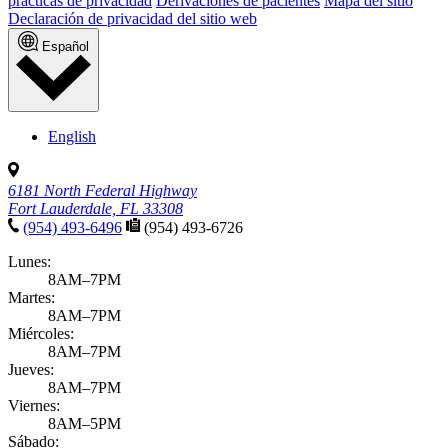
prácticas de privacidad
Derivaciones de pacientes
Mapa del sitio
Declaración de privacidad del sitio web
Español
English
6181 North Federal Highway
Fort Lauderdale, FL 33308
(954) 493-6496
(954) 493-6726
Lunes:
8AM–7PM
Martes:
8AM–7PM
Miércoles:
8AM–7PM
Jueves:
8AM–7PM
Viernes:
8AM–5PM
Sábado: