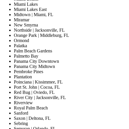
Miami Lakes
Miami Lakes East
Midtown | Miami, FL
Miramar
New Smyrna
Northside | Jacksonville, FL
Orange Park | Middleburg, FL
Ormond
Palatka
Palm Beach Gardens
Palmetto Bay
Panama City Downtown
Panama City Midtown
Pembroke Pines
Plantation
Poinciana | Kissimmee, FL
Port St. John | Cocoa, FL
Red Bug | Oviedo, FL
River City | Jacksonville, FL
Riverview
Royal Palm Beach
Sanford
Saxon | Deltona, FL
Sebring
Semoran | Orlando, FL