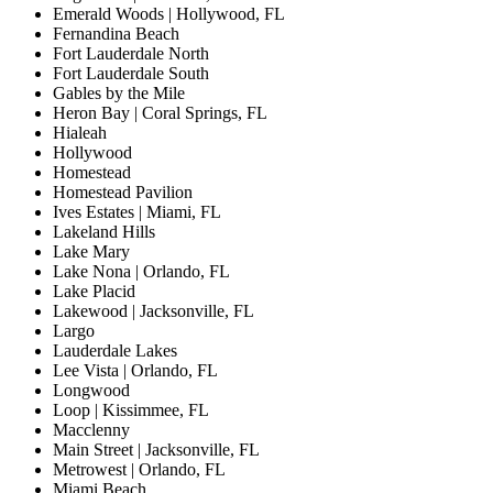
Emerald Woods | Hollywood, FL
Fernandina Beach
Fort Lauderdale North
Fort Lauderdale South
Gables by the Mile
Heron Bay | Coral Springs, FL
Hialeah
Hollywood
Homestead
Homestead Pavilion
Ives Estates | Miami, FL
Lakeland Hills
Lake Mary
Lake Nona | Orlando, FL
Lake Placid
Lakewood | Jacksonville, FL
Largo
Lauderdale Lakes
Lee Vista | Orlando, FL
Longwood
Loop | Kissimmee, FL
Macclenny
Main Street | Jacksonville, FL
Metrowest | Orlando, FL
Miami Beach