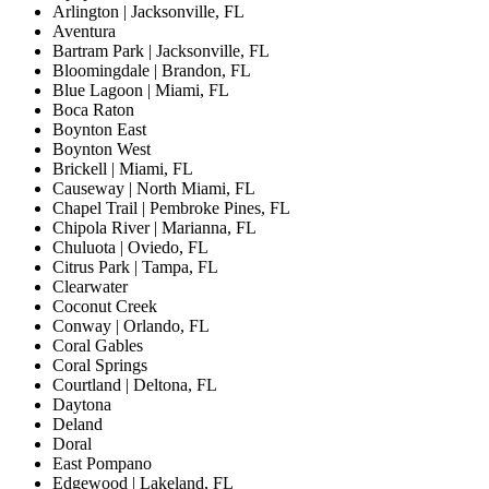
Arlington | Jacksonville, FL
Aventura
Bartram Park | Jacksonville, FL
Bloomingdale | Brandon, FL
Blue Lagoon | Miami, FL
Boca Raton
Boynton East
Boynton West
Brickell | Miami, FL
Causeway | North Miami, FL
Chapel Trail | Pembroke Pines, FL
Chipola River | Marianna, FL
Chuluota | Oviedo, FL
Citrus Park | Tampa, FL
Clearwater
Coconut Creek
Conway | Orlando, FL
Coral Gables
Coral Springs
Courtland | Deltona, FL
Daytona
Deland
Doral
East Pompano
Edgewood | Lakeland, FL