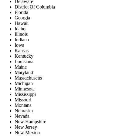
Delaware
District Of Columbia
Florida
Georgia
Hawaii
Idaho
Illinois
Indiana
Iowa
Kansas
Kentucky
Louisiana
Maine
Maryland
Massachusetts
Michigan
Minnesota
Mississippi
Missouri
Montana
Nebraska
Nevada
New Hampshire
New Jersey
New Mexico