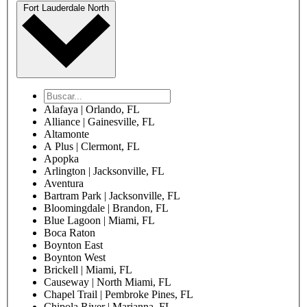
Fort Lauderdale North
Alafaya | Orlando, FL
Alliance | Gainesville, FL
Altamonte
A Plus | Clermont, FL
Apopka
Arlington | Jacksonville, FL
Aventura
Bartram Park | Jacksonville, FL
Bloomingdale | Brandon, FL
Blue Lagoon | Miami, FL
Boca Raton
Boynton East
Boynton West
Brickell | Miami, FL
Causeway | North Miami, FL
Chapel Trail | Pembroke Pines, FL
Chipola River | Marianna, FL