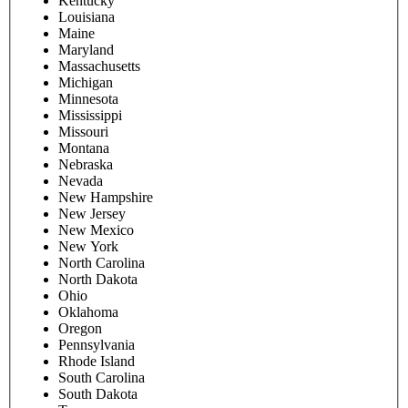
Kentucky
Louisiana
Maine
Maryland
Massachusetts
Michigan
Minnesota
Mississippi
Missouri
Montana
Nebraska
Nevada
New Hampshire
New Jersey
New Mexico
New York
North Carolina
North Dakota
Ohio
Oklahoma
Oregon
Pennsylvania
Rhode Island
South Carolina
South Dakota