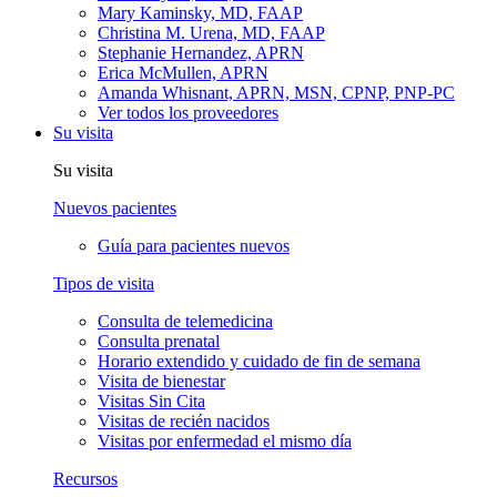
Mary Kaminsky, MD, FAAP
Christina M. Urena, MD, FAAP
Stephanie Hernandez, APRN
Erica McMullen, APRN
Amanda Whisnant, APRN, MSN, CPNP, PNP-PC
Ver todos los proveedores
Su visita
Su visita
Nuevos pacientes
Guía para pacientes nuevos
Tipos de visita
Consulta de telemedicina
Consulta prenatal
Horario extendido y cuidado de fin de semana
Visita de bienestar
Visitas Sin Cita
Visitas de recién nacidos
Visitas por enfermedad el mismo día
Recursos