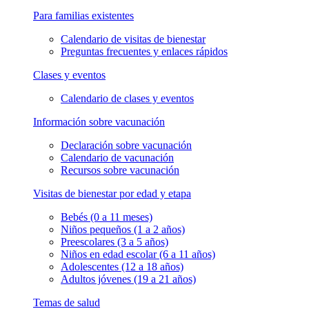
Para familias existentes
Calendario de visitas de bienestar
Preguntas frecuentes y enlaces rápidos
Clases y eventos
Calendario de clases y eventos
Información sobre vacunación
Declaración sobre vacunación
Calendario de vacunación
Recursos sobre vacunación
Visitas de bienestar por edad y etapa
Bebés (0 a 11 meses)
Niños pequeños (1 a 2 años)
Preescolares (3 a 5 años)
Niños en edad escolar (6 a 11 años)
Adolescentes (12 a 18 años)
Adultos jóvenes (19 a 21 años)
Temas de salud