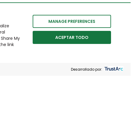
MANAGE PREFERENCES
alize
ral
ACEPTAR TODO
r Share My
he link
Desarrollado por: