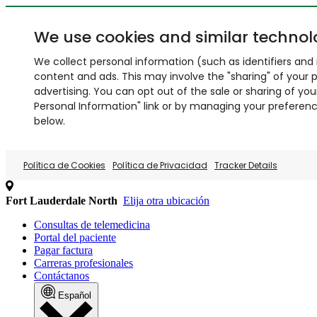
We use cookies and similar technol
We collect personal information (such as identifiers and i
content and ads. This may involve the "sharing" of your p
advertising. You can opt out of the sale or sharing of you
Personal Information" link or by managing your preferences
below.
Política de Cookies
Política de Privacidad
Tracker Details
Fort Lauderdale North
Elija otra ubicación
Consultas de telemedicina
Portal del paciente
Pagar factura
Carreras profesionales
Contáctanos
Español