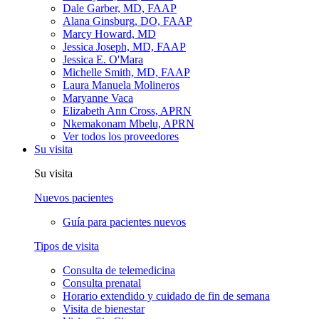
Dale Garber, MD, FAAP
Alana Ginsburg, DO, FAAP
Marcy Howard, MD
Jessica Joseph, MD, FAAP
Jessica E. O'Mara
Michelle Smith, MD, FAAP
Laura Manuela Molineros
Maryanne Vaca
Elizabeth Ann Cross, APRN
Nkemakonam Mbelu, APRN
Ver todos los proveedores
Su visita
Su visita
Nuevos pacientes
Guía para pacientes nuevos
Tipos de visita
Consulta de telemedicina
Consulta prenatal
Horario extendido y cuidado de fin de semana
Visita de bienestar