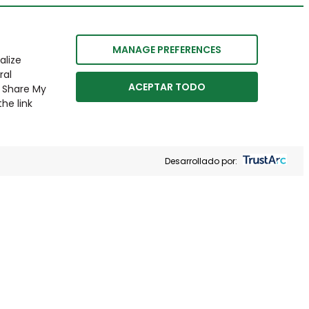
MANAGE PREFERENCES
alize
ral
ACEPTAR TODO
r Share My
he link
Desarrollado por: