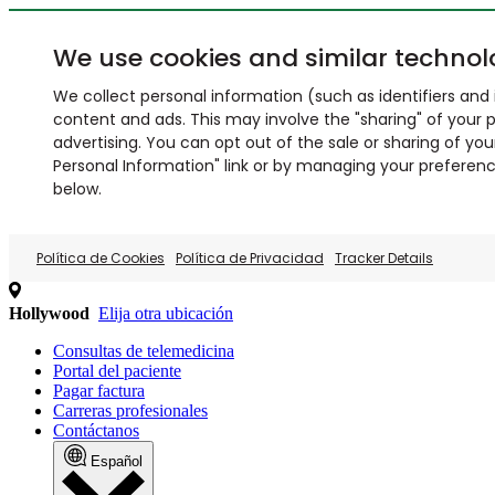
We use cookies and similar technol
We collect personal information (such as identifiers and i
content and ads. This may involve the "sharing" of your p
advertising. You can opt out of the sale or sharing of you
Personal Information" link or by managing your preferences
below.
Política de Cookies
Política de Privacidad
Tracker Details
Hollywood
Elija otra ubicación
Consultas de telemedicina
Portal del paciente
Pagar factura
Carreras profesionales
Contáctanos
Español