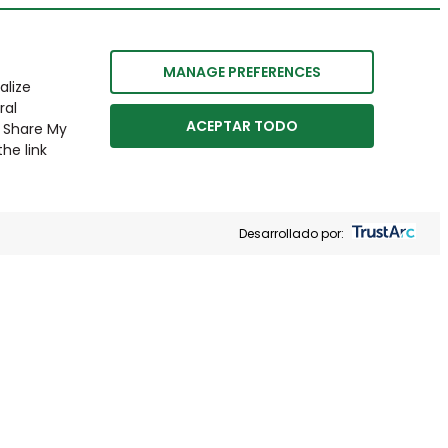
MANAGE PREFERENCES
alize
ral
ACEPTAR TODO
r Share My
he link
Desarrollado por: