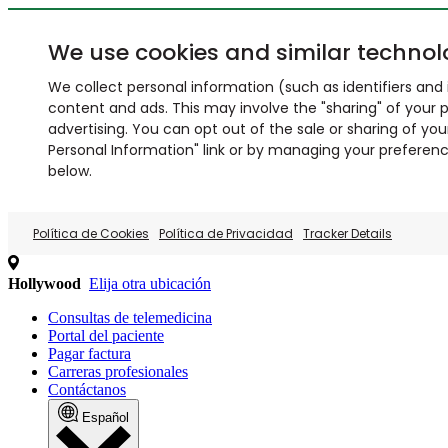
We use cookies and similar technol
We collect personal information (such as identifiers and i
content and ads. This may involve the "sharing" of your p
advertising. You can opt out of the sale or sharing of you
Personal Information" link or by managing your preferences
below.
Política de Cookies
Política de Privacidad
Tracker Details
Hollywood
Elija otra ubicación
Consultas de telemedicina
Portal del paciente
Pagar factura
Carreras profesionales
Contáctanos
Español