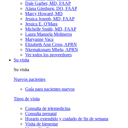
Dale Garber, MD, FAAP
Alana Ginsburg, DO, FAAP
Marcy Howard, MD
Jessica Joseph, MD, FAAP
Jessica E. O'Mara
Michelle Smith, MD, FAAP
Laura Manuela Molineros
Maryanne Vaca
Elizabeth Ann Cross, APRN
Nkemakonam Mbelu, APRN
Ver todos los proveedores
Su visita
Su visita
Nuevos pacientes
Guía para pacientes nuevos
Tipos de visita
Consulta de telemedicina
Consulta prenatal
Horario extendido y cuidado de fin de semana
Visita de bienestar