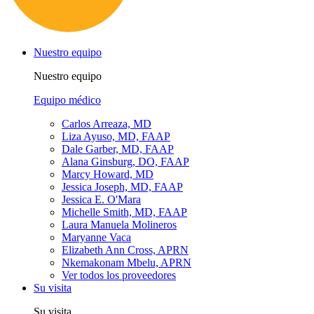
Nuestro equipo
Nuestro equipo
Equipo médico
Carlos Arreaza, MD
Liza Ayuso, MD, FAAP
Dale Garber, MD, FAAP
Alana Ginsburg, DO, FAAP
Marcy Howard, MD
Jessica Joseph, MD, FAAP
Jessica E. O'Mara
Michelle Smith, MD, FAAP
Laura Manuela Molineros
Maryanne Vaca
Elizabeth Ann Cross, APRN
Nkemakonam Mbelu, APRN
Ver todos los proveedores
Su visita
Su visita