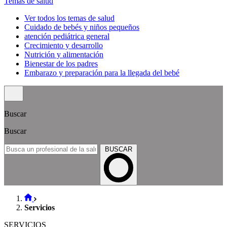
Temas de salud
Ver todos los temas de salud
Cuidado de bebés y niños pequeños
atención pediátrica general
Crecimiento y desarrollo
Nutrición y alimentación
Bienestar de los padres
Embarazo y preparación para la llegada del bebé
Buscar
Buscar
BUSCAR
Servicios
SERVICIOS