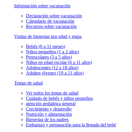
Información sobre vacunación
Declaración sobre vacunación
Calendario de vacunación
Recursos sobre vacunación
Visitas de bienestar por edad y etapa
Bebés (0 a 11 meses)
Niños pequeños (1 a 2 años)
Preescolares (3 a 5 años)
Niños en edad escolar (6 a 11 años)
Adolescentes (12 a 18 años)
Adultos jóvenes (19 a 21 años)
Temas de salud
Ver todos los temas de salud
Cuidado de bebés y niños pequeños
atención pediátrica general
Crecimiento y desarrollo
Nutrición y alimentación
Bienestar de los padres
Embarazo y preparación para la llegada del bebé