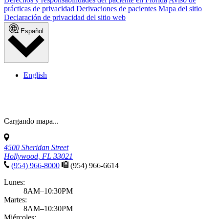
prácticas de privacidad
Derivaciones de pacientes
Mapa del sitio
Declaración de privacidad del sitio web
Español
English
Cargando mapa...
4500 Sheridan Street
Hollywood, FL 33021
(954) 966-8000
(954) 966-6614
Lunes:
8AM–10:30PM
Martes:
8AM–10:30PM
Miércoles: