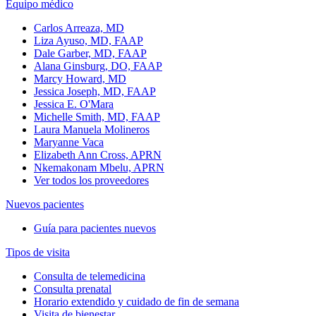
Equipo médico
Carlos Arreaza, MD
Liza Ayuso, MD, FAAP
Dale Garber, MD, FAAP
Alana Ginsburg, DO, FAAP
Marcy Howard, MD
Jessica Joseph, MD, FAAP
Jessica E. O'Mara
Michelle Smith, MD, FAAP
Laura Manuela Molineros
Maryanne Vaca
Elizabeth Ann Cross, APRN
Nkemakonam Mbelu, APRN
Ver todos los proveedores
Nuevos pacientes
Guía para pacientes nuevos
Tipos de visita
Consulta de telemedicina
Consulta prenatal
Horario extendido y cuidado de fin de semana
Visita de bienestar