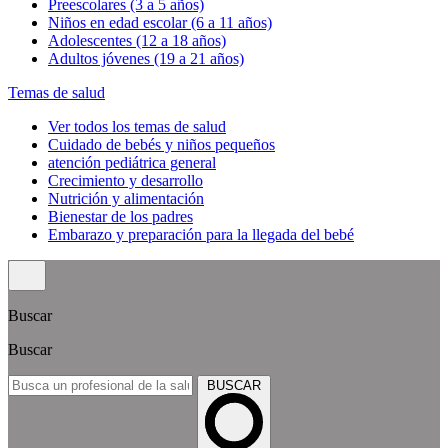
Preescolares (3 a 5 años)
Niños en edad escolar (6 a 11 años)
Adolescentes (12 a 18 años)
Adultos jóvenes (19 a 21 años)
Temas de salud
Ver todos los temas de salud
Cuidado de bebés y niños pequeños
atención pediátrica general
Crecimiento y desarrollo
Nutrición y alimentación
Bienestar de los padres
Embarazo y preparación para la llegada del bebé
Buscar
Buscar
BUSCAR