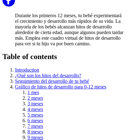
Durante los primeros 12 meses, tu bebé experimentará
el crecimiento y desarrollo más rápidos de su vida. La
mayoría de los bebés alcanzan hitos de desarrollo
alrededor de cierta edad, aunque algunos pueden tardar
más. Emplea este cuadro virtual de hitos de desarrollo
para ver si tu hijo va por buen camino.
Table of contents
Introduction
¿Qué son los hitos del desarrollo?
Seguimiento del desarrollo de tu bebé
Gráfico de hitos de desarrollo para 0-12 meses
1 mes
2 meses
3 meses
4 meses
5 meses
6 meses
7 meses
8 meses
9 meses