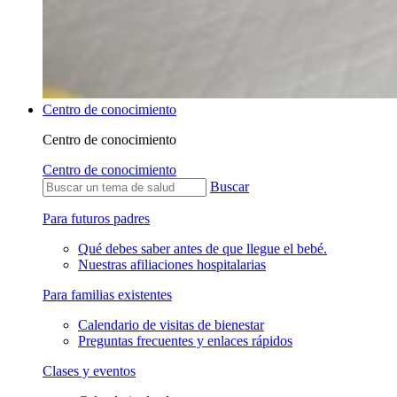
Centro de conocimiento
Centro de conocimiento
Centro de conocimiento
Buscar
Para futuros padres
Qué debes saber antes de que llegue el bebé.
Nuestras afiliaciones hospitalarias
Para familias existentes
Calendario de visitas de bienestar
Preguntas frecuentes y enlaces rápidos
Clases y eventos