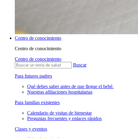
Centro de conocimiento
Centro de conocimiento
Centro de conocimiento
Buscar
Para futuros padres
Qué debes saber antes de que llegue el bebé.
Nuestras afiliaciones hospitalarias
Para familias existentes
Calendario de visitas de bienestar
Preguntas frecuentes y enlaces rápidos
Clases y eventos