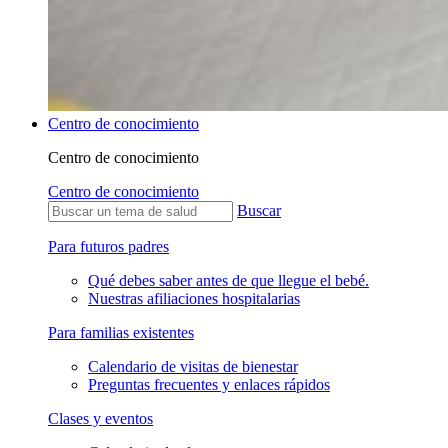
Centro de conocimiento
Centro de conocimiento
Centro de conocimiento
Buscar
Para futuros padres
Qué debes saber antes de que llegue el bebé.
Nuestras afiliaciones hospitalarias
Para familias existentes
Calendario de visitas de bienestar
Preguntas frecuentes y enlaces rápidos
Clases y eventos