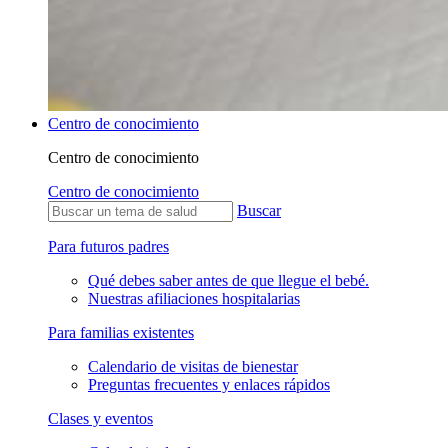
Centro de conocimiento
Centro de conocimiento
Centro de conocimiento
Buscar
Para futuros padres
Qué debes saber antes de que llegue el bebé.
Nuestras afiliaciones hospitalarias
Para familias existentes
Calendario de visitas de bienestar
Preguntas frecuentes y enlaces rápidos
Clases y eventos