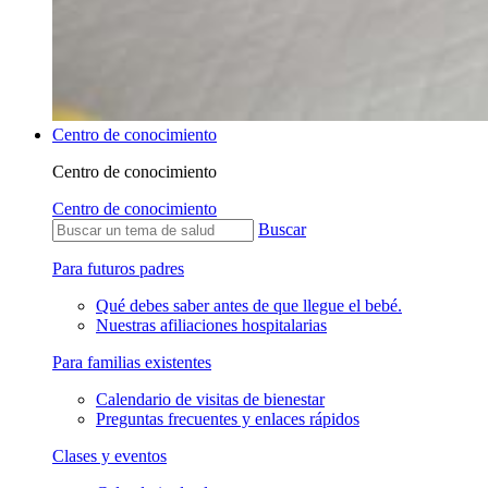
Centro de conocimiento
Centro de conocimiento
Centro de conocimiento
Buscar
Para futuros padres
Qué debes saber antes de que llegue el bebé.
Nuestras afiliaciones hospitalarias
Para familias existentes
Calendario de visitas de bienestar
Preguntas frecuentes y enlaces rápidos
Clases y eventos