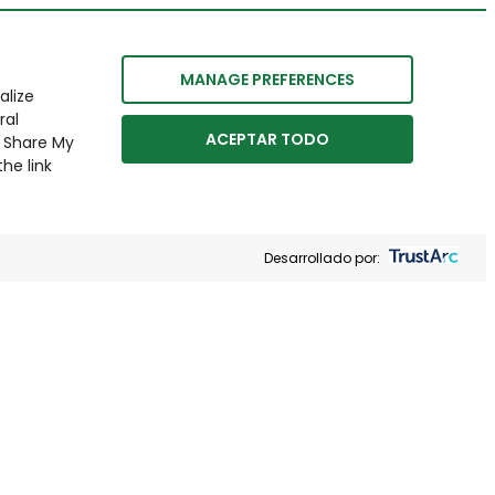
MANAGE PREFERENCES
alize
ral
ACEPTAR TODO
r Share My
he link
Desarrollado por: