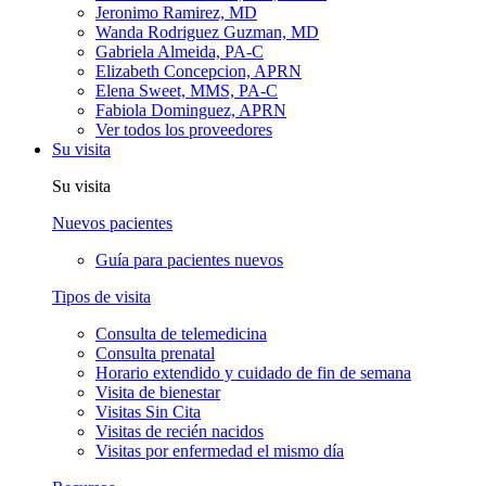
Jeronimo Ramirez, MD
Wanda Rodriguez Guzman, MD
Gabriela Almeida, PA-C
Elizabeth Concepcion, APRN
Elena Sweet, MMS, PA-C
Fabiola Dominguez, APRN
Ver todos los proveedores
Su visita
Su visita
Nuevos pacientes
Guía para pacientes nuevos
Tipos de visita
Consulta de telemedicina
Consulta prenatal
Horario extendido y cuidado de fin de semana
Visita de bienestar
Visitas Sin Cita
Visitas de recién nacidos
Visitas por enfermedad el mismo día