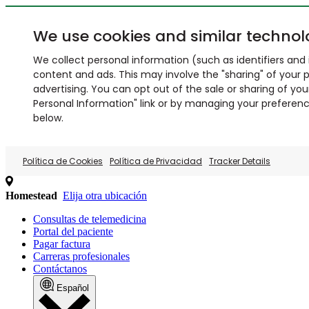
We use cookies and similar technol
We collect personal information (such as identifiers and i
content and ads. This may involve the "sharing" of your p
advertising. You can opt out of the sale or sharing of you
Personal Information" link or by managing your preferences
below.
Política de Cookies
Política de Privacidad
Tracker Details
Homestead
Elija otra ubicación
Consultas de telemedicina
Portal del paciente
Pagar factura
Carreras profesionales
Contáctanos
Español