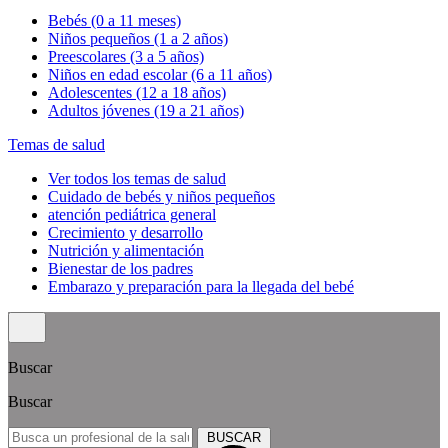
Bebés (0 a 11 meses)
Niños pequeños (1 a 2 años)
Preescolares (3 a 5 años)
Niños en edad escolar (6 a 11 años)
Adolescentes (12 a 18 años)
Adultos jóvenes (19 a 21 años)
Temas de salud
Ver todos los temas de salud
Cuidado de bebés y niños pequeños
atención pediátrica general
Crecimiento y desarrollo
Nutrición y alimentación
Bienestar de los padres
Embarazo y preparación para la llegada del bebé
Buscar
Buscar
BUSCAR