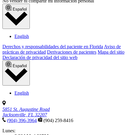
No vender ni compartir mi información personal
Español
English
Derechos y responsabilidades del paciente en Florida
Aviso de
prácticas de privacidad
Derivaciones de pacientes
Mapa del sitio
Declaración de privacidad del sitio web
Español
English
5851 St. Augustine Road
Jacksonville, FL 32207
(904) 396-3964
(904) 259-8416
Lunes: