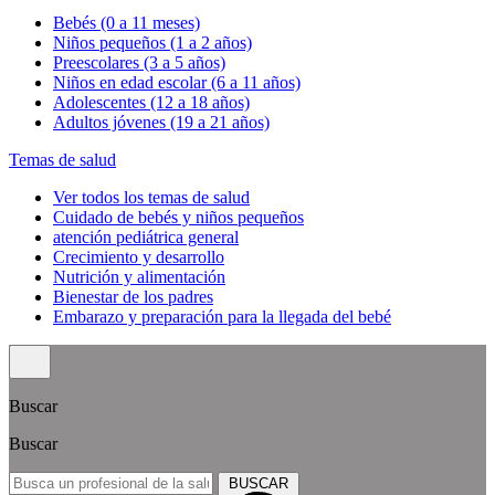
Bebés (0 a 11 meses)
Niños pequeños (1 a 2 años)
Preescolares (3 a 5 años)
Niños en edad escolar (6 a 11 años)
Adolescentes (12 a 18 años)
Adultos jóvenes (19 a 21 años)
Temas de salud
Ver todos los temas de salud
Cuidado de bebés y niños pequeños
atención pediátrica general
Crecimiento y desarrollo
Nutrición y alimentación
Bienestar de los padres
Embarazo y preparación para la llegada del bebé
Buscar
Buscar
BUSCAR