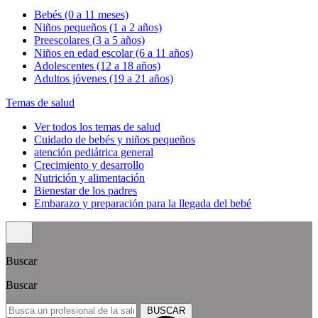
Bebés (0 a 11 meses)
Niños pequeños (1 a 2 años)
Preescolares (3 a 5 años)
Niños en edad escolar (6 a 11 años)
Adolescentes (12 a 18 años)
Adultos jóvenes (19 a 21 años)
Temas de salud
Ver todos los temas de salud
Cuidado de bebés y niños pequeños
atención pediátrica general
Crecimiento y desarrollo
Nutrición y alimentación
Bienestar de los padres
Embarazo y preparación para la llegada del bebé
Buscar
Buscar
BUSCAR