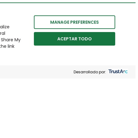
MANAGE PREFERENCES
alize
ral
ACEPTAR TODO
r Share My
he link
Desarrollado por: