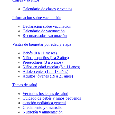
Clases y eventos
Calendario de clases y eventos
Información sobre vacunación
Declaración sobre vacunación
Calendario de vacunación
Recursos sobre vacunación
Visitas de bienestar por edad y etapa
Bebés (0 a 11 meses)
Niños pequeños (1 a 2 años)
Preescolares (3 a 5 años)
Niños en edad escolar (6 a 11 años)
Adolescentes (12 a 18 años)
Adultos jóvenes (19 a 21 años)
Temas de salud
Ver todos los temas de salud
Cuidado de bebés y niños pequeños
atención pediátrica general
Crecimiento y desarrollo
Nutrición y alimentación