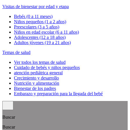
Visitas de bienestar por edad y etapa
Bebés (0 a 11 meses)
Niños pequeños (1 a 2 años)
Preescolares (3 a 5 años)
Niños en edad escolar (6 a 11 años)
Adolescentes (12 a 18 años)
Adultos jóvenes (19 a 21 años)
Temas de salud
Ver todos los temas de salud
Cuidado de bebés y niños pequeños
atención pediátrica general
Crecimiento y desarrollo
Nutrición y alimentación
Bienestar de los padres
Embarazo y preparación para la llegada del bebé
Buscar
Buscar