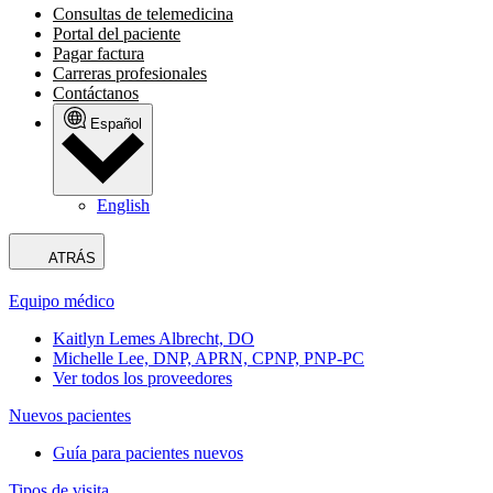
Consultas de telemedicina
Portal del paciente
Pagar factura
Carreras profesionales
Contáctanos
Español
English
ATRÁS
Equipo médico
Kaitlyn Lemes Albrecht, DO
Michelle Lee, DNP, APRN, CPNP, PNP-PC
Ver todos los proveedores
Nuevos pacientes
Guía para pacientes nuevos
Tipos de visita