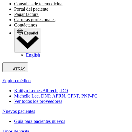
Consultas de telemedicina
Portal del paciente
Pagar factura
Carreras profesionales
Contáctanos
Español
English
ATRÁS
Equipo médico
Kaitlyn Lemes Albrecht, DO
Michelle Lee, DNP, APRN, CPNP, PNP-PC
Ver todos los proveedores
Nuevos pacientes
Guía para pacientes nuevos
Tipos de visita