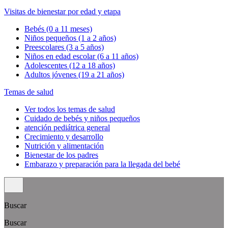
Visitas de bienestar por edad y etapa
Bebés (0 a 11 meses)
Niños pequeños (1 a 2 años)
Preescolares (3 a 5 años)
Niños en edad escolar (6 a 11 años)
Adolescentes (12 a 18 años)
Adultos jóvenes (19 a 21 años)
Temas de salud
Ver todos los temas de salud
Cuidado de bebés y niños pequeños
atención pediátrica general
Crecimiento y desarrollo
Nutrición y alimentación
Bienestar de los padres
Embarazo y preparación para la llegada del bebé
Buscar
Buscar