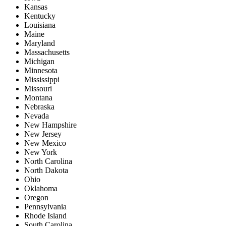
Kansas
Kentucky
Louisiana
Maine
Maryland
Massachusetts
Michigan
Minnesota
Mississippi
Missouri
Montana
Nebraska
Nevada
New Hampshire
New Jersey
New Mexico
New York
North Carolina
North Dakota
Ohio
Oklahoma
Oregon
Pennsylvania
Rhode Island
South Carolina