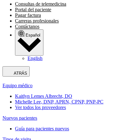
Consultas de telemedicina
Portal del paciente
Pagar factura
Carreras profesionales
Contáctanos
Español
English
ATRÁS
Equipo médico
Kaitlyn Lemes Albrecht, DO
Michelle Lee, DNP, APRN, CPNP, PNP-PC
Ver todos los proveedores
Nuevos pacientes
Guía para pacientes nuevos
Tipos de visita