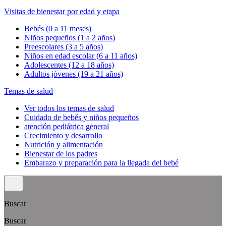
Visitas de bienestar por edad y etapa
Bebés (0 a 11 meses)
Niños pequeños (1 a 2 años)
Preescolares (3 a 5 años)
Niños en edad escolar (6 a 11 años)
Adolescentes (12 a 18 años)
Adultos jóvenes (19 a 21 años)
Temas de salud
Ver todos los temas de salud
Cuidado de bebés y niños pequeños
atención pediátrica general
Crecimiento y desarrollo
Nutrición y alimentación
Bienestar de los padres
Embarazo y preparación para la llegada del bebé
Buscar
Buscar