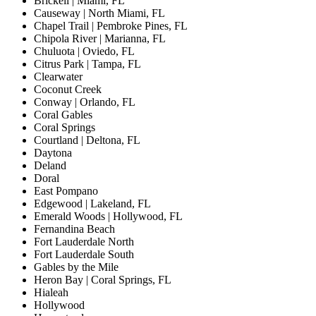
Brickell | Miami, FL
Causeway | North Miami, FL
Chapel Trail | Pembroke Pines, FL
Chipola River | Marianna, FL
Chuluota | Oviedo, FL
Citrus Park | Tampa, FL
Clearwater
Coconut Creek
Conway | Orlando, FL
Coral Gables
Coral Springs
Courtland | Deltona, FL
Daytona
Deland
Doral
East Pompano
Edgewood | Lakeland, FL
Emerald Woods | Hollywood, FL
Fernandina Beach
Fort Lauderdale North
Fort Lauderdale South
Gables by the Mile
Heron Bay | Coral Springs, FL
Hialeah
Hollywood