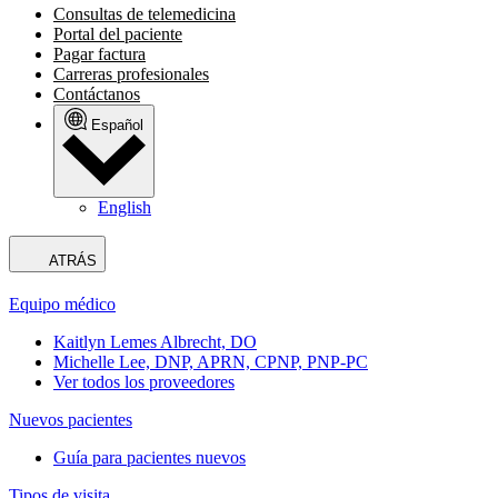
Consultas de telemedicina
Portal del paciente
Pagar factura
Carreras profesionales
Contáctanos
Español
English
ATRÁS
Equipo médico
Kaitlyn Lemes Albrecht, DO
Michelle Lee, DNP, APRN, CPNP, PNP-PC
Ver todos los proveedores
Nuevos pacientes
Guía para pacientes nuevos
Tipos de visita