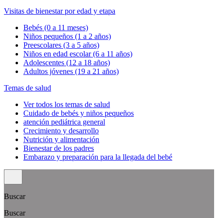
Visitas de bienestar por edad y etapa
Bebés (0 a 11 meses)
Niños pequeños (1 a 2 años)
Preescolares (3 a 5 años)
Niños en edad escolar (6 a 11 años)
Adolescentes (12 a 18 años)
Adultos jóvenes (19 a 21 años)
Temas de salud
Ver todos los temas de salud
Cuidado de bebés y niños pequeños
atención pediátrica general
Crecimiento y desarrollo
Nutrición y alimentación
Bienestar de los padres
Embarazo y preparación para la llegada del bebé
Buscar
Buscar