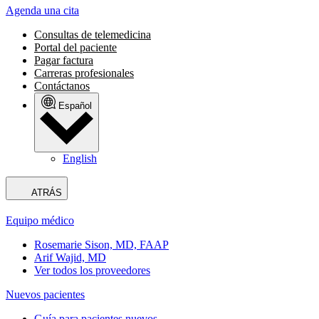
Agenda una cita
Consultas de telemedicina
Portal del paciente
Pagar factura
Carreras profesionales
Contáctanos
Español
English
ATRÁS
Equipo médico
Rosemarie Sison, MD, FAAP
Arif Wajid, MD
Ver todos los proveedores
Nuevos pacientes
Guía para pacientes nuevos