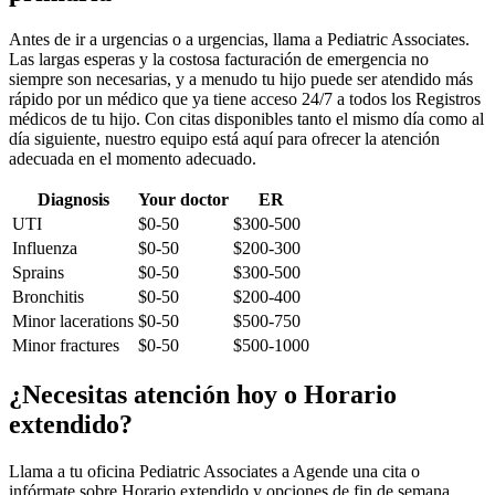
Antes de ir a urgencias o a urgencias, llama a Pediatric Associates.
Las largas esperas y la costosa facturación de emergencia no
siempre son necesarias, y a menudo tu hijo puede ser atendido más
rápido por un médico que ya tiene acceso 24/7 a todos los Registros
médicos de tu hijo. Con citas disponibles tanto el mismo día como al
día siguiente, nuestro equipo está aquí para ofrecer la atención
adecuada en el momento adecuado.
Diagnosis
Your doctor
ER
UTI
$0-50
$300-500
Influenza
$0-50
$200-300
Sprains
$0-50
$300-500
Bronchitis
$0-50
$200-400
Minor lacerations
$0-50
$500-750
Minor fractures
$0-50
$500-1000
¿Necesitas atención hoy o Horario
extendido?
Llama a tu oficina Pediatric Associates a Agende una cita o
infórmate sobre Horario extendido y opciones de fin de semana.