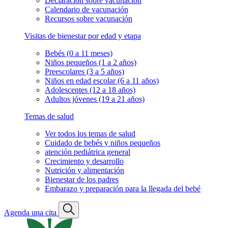
Declaración sobre vacunación
Calendario de vacunación
Recursos sobre vacunación
Visitas de bienestar por edad y etapa
Bebés (0 a 11 meses)
Niños pequeños (1 a 2 años)
Preescolares (3 a 5 años)
Niños en edad escolar (6 a 11 años)
Adolescentes (12 a 18 años)
Adultos jóvenes (19 a 21 años)
Temas de salud
Ver todos los temas de salud
Cuidado de bebés y niños pequeños
atención pediátrica general
Crecimiento y desarrollo
Nutrición y alimentación
Bienestar de los padres
Embarazo y preparación para la llegada del bebé
Agenda una cita