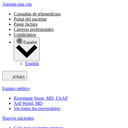
Agenda una cita
Consultas de telemedicina
Portal del paciente
Pagar factura
Carreras profesionales
Contáctanos
Español
English
ATRÁS
Equipo médico
Rosemarie Sison, MD, FAAP
Arif Wajid, MD
Ver todos los proveedores
Nuevos pacientes
Guía para pacientes nuevos