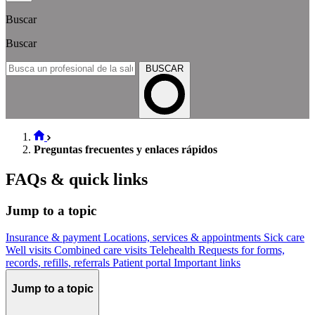
Buscar
Buscar
BUSCAR
Preguntas frecuentes y enlaces rápidos
FAQs & quick links
Jump to a topic
Insurance & payment
Locations, services & appointments
Sick care
Well visits
Combined care visits
Telehealth
Requests for forms,
records, refills, referrals
Patient portal
Important links
Jump to a topic