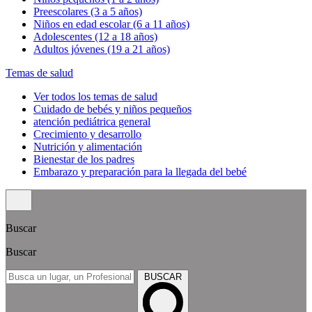
Preescolares (3 a 5 años)
Niños en edad escolar (6 a 11 años)
Adolescentes (12 a 18 años)
Adultos jóvenes (19 a 21 años)
Temas de salud
Ver todos los temas de salud
Cuidado de bebés y niños pequeños
atención pediátrica general
Crecimiento y desarrollo
Nutrición y alimentación
Bienestar de los padres
Embarazo y preparación para la llegada del bebé
Buscar
Buscar
BUSCAR