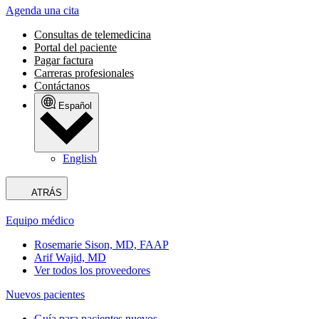
Agenda una cita
Consultas de telemedicina
Portal del paciente
Pagar factura
Carreras profesionales
Contáctanos
Español
English
ATRÁS
Equipo médico
Rosemarie Sison, MD, FAAP
Arif Wajid, MD
Ver todos los proveedores
Nuevos pacientes
Guía para pacientes nuevos