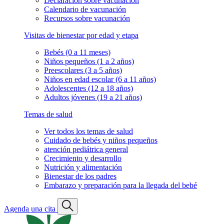
Declaración sobre vacunación
Calendario de vacunación
Recursos sobre vacunación
Visitas de bienestar por edad y etapa
Bebés (0 a 11 meses)
Niños pequeños (1 a 2 años)
Preescolares (3 a 5 años)
Niños en edad escolar (6 a 11 años)
Adolescentes (12 a 18 años)
Adultos jóvenes (19 a 21 años)
Temas de salud
Ver todos los temas de salud
Cuidado de bebés y niños pequeños
atención pediátrica general
Crecimiento y desarrollo
Nutrición y alimentación
Bienestar de los padres
Embarazo y preparación para la llegada del bebé
Agenda una cita