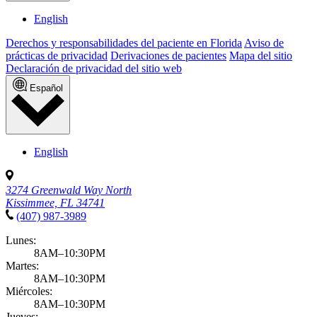
English
Derechos y responsabilidades del paciente en Florida
Aviso de
prácticas de privacidad
Derivaciones de pacientes
Mapa del sitio
Declaración de privacidad del sitio web
Español
English
3274 Greenwald Way North
Kissimmee, FL 34741
(407) 987-3989
Lunes:
8AM–10:30PM
Martes:
8AM–10:30PM
Miércoles:
8AM–10:30PM
Jueves: