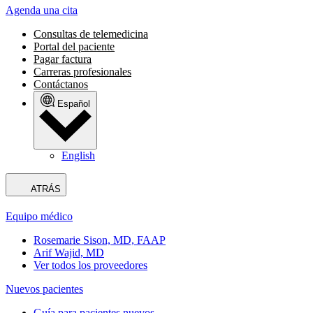
Agenda una cita
Consultas de telemedicina
Portal del paciente
Pagar factura
Carreras profesionales
Contáctanos
Español
English
ATRÁS
Equipo médico
Rosemarie Sison, MD, FAAP
Arif Wajid, MD
Ver todos los proveedores
Nuevos pacientes
Guía para pacientes nuevos