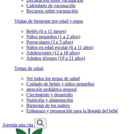
Declaración sobre vacunación
Calendario de vacunación
Recursos sobre vacunación
Visitas de bienestar por edad y etapa
Bebés (0 a 11 meses)
Niños pequeños (1 a 2 años)
Preescolares (3 a 5 años)
Niños en edad escolar (6 a 11 años)
Adolescentes (12 a 18 años)
Adultos jóvenes (19 a 21 años)
Temas de salud
Ver todos los temas de salud
Cuidado de bebés y niños pequeños
atención pediátrica general
Crecimiento y desarrollo
Nutrición y alimentación
Bienestar de los padres
Embarazo y preparación para la llegada del bebé
Agenda una cita