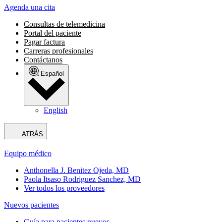
Agenda una cita
Consultas de telemedicina
Portal del paciente
Pagar factura
Carreras profesionales
Contáctanos
Español
English
ATRÁS
Equipo médico
Anthonella J. Benitez Ojeda, MD
Paola Itsaso Rodriguez Sanchez, MD
Ver todos los proveedores
Nuevos pacientes
Guía para pacientes nuevos