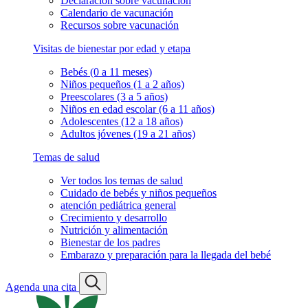
Declaración sobre vacunación
Calendario de vacunación
Recursos sobre vacunación
Visitas de bienestar por edad y etapa
Bebés (0 a 11 meses)
Niños pequeños (1 a 2 años)
Preescolares (3 a 5 años)
Niños en edad escolar (6 a 11 años)
Adolescentes (12 a 18 años)
Adultos jóvenes (19 a 21 años)
Temas de salud
Ver todos los temas de salud
Cuidado de bebés y niños pequeños
atención pediátrica general
Crecimiento y desarrollo
Nutrición y alimentación
Bienestar de los padres
Embarazo y preparación para la llegada del bebé
Agenda una cita