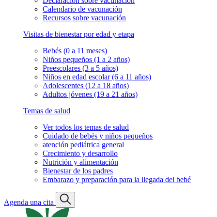
Declaración sobre vacunación
Calendario de vacunación
Recursos sobre vacunación
Visitas de bienestar por edad y etapa
Bebés (0 a 11 meses)
Niños pequeños (1 a 2 años)
Preescolares (3 a 5 años)
Niños en edad escolar (6 a 11 años)
Adolescentes (12 a 18 años)
Adultos jóvenes (19 a 21 años)
Temas de salud
Ver todos los temas de salud
Cuidado de bebés y niños pequeños
atención pediátrica general
Crecimiento y desarrollo
Nutrición y alimentación
Bienestar de los padres
Embarazo y preparación para la llegada del bebé
Agenda una cita