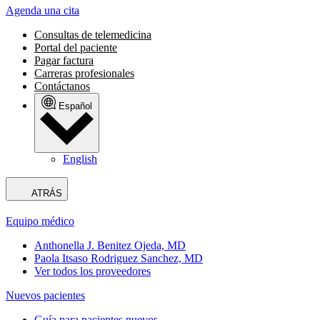
Agenda una cita
Consultas de telemedicina
Portal del paciente
Pagar factura
Carreras profesionales
Contáctanos
Español
English
ATRÁS
Equipo médico
Anthonella J. Benitez Ojeda, MD
Paola Itsaso Rodriguez Sanchez, MD
Ver todos los proveedores
Nuevos pacientes
Guía para pacientes nuevos