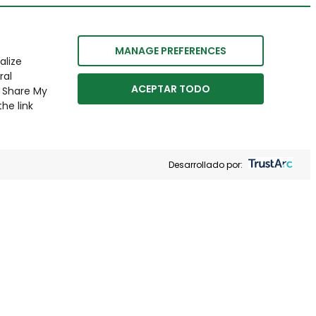
MANAGE PREFERENCES
alize
ral
ACEPTAR TODO
r Share My
he link
Desarrollado por: