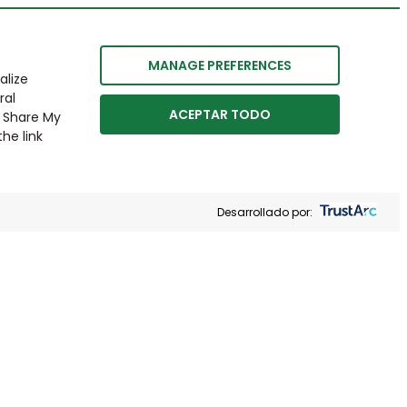
MANAGE PREFERENCES
alize
ral
ACEPTAR TODO
r Share My
he link
Desarrollado por: