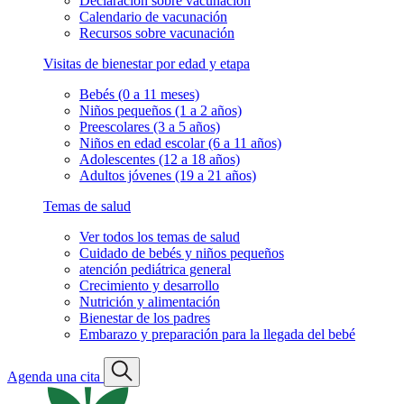
Declaración sobre vacunación
Calendario de vacunación
Recursos sobre vacunación
Visitas de bienestar por edad y etapa
Bebés (0 a 11 meses)
Niños pequeños (1 a 2 años)
Preescolares (3 a 5 años)
Niños en edad escolar (6 a 11 años)
Adolescentes (12 a 18 años)
Adultos jóvenes (19 a 21 años)
Temas de salud
Ver todos los temas de salud
Cuidado de bebés y niños pequeños
atención pediátrica general
Crecimiento y desarrollo
Nutrición y alimentación
Bienestar de los padres
Embarazo y preparación para la llegada del bebé
Agenda una cita