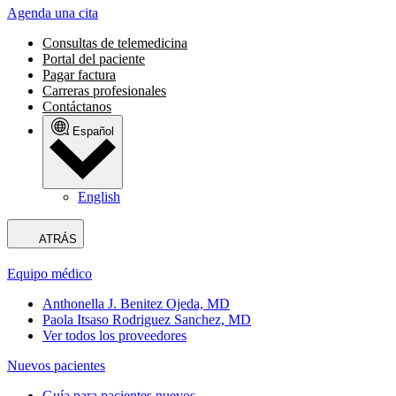
Agenda una cita
Consultas de telemedicina
Portal del paciente
Pagar factura
Carreras profesionales
Contáctanos
Español
English
ATRÁS
Equipo médico
Anthonella J. Benitez Ojeda, MD
Paola Itsaso Rodriguez Sanchez, MD
Ver todos los proveedores
Nuevos pacientes
Guía para pacientes nuevos