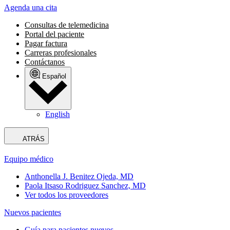
Agenda una cita
Consultas de telemedicina
Portal del paciente
Pagar factura
Carreras profesionales
Contáctanos
Español
English
ATRÁS
Equipo médico
Anthonella J. Benitez Ojeda, MD
Paola Itsaso Rodriguez Sanchez, MD
Ver todos los proveedores
Nuevos pacientes
Guía para pacientes nuevos