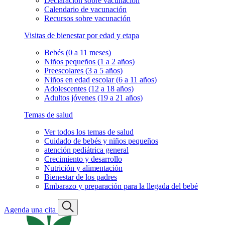
Declaración sobre vacunación
Calendario de vacunación
Recursos sobre vacunación
Visitas de bienestar por edad y etapa
Bebés (0 a 11 meses)
Niños pequeños (1 a 2 años)
Preescolares (3 a 5 años)
Niños en edad escolar (6 a 11 años)
Adolescentes (12 a 18 años)
Adultos jóvenes (19 a 21 años)
Temas de salud
Ver todos los temas de salud
Cuidado de bebés y niños pequeños
atención pediátrica general
Crecimiento y desarrollo
Nutrición y alimentación
Bienestar de los padres
Embarazo y preparación para la llegada del bebé
Agenda una cita