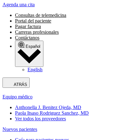
Agenda una cita
Consultas de telemedicina
Portal del paciente
Pagar factura
Carreras profesionales
Contáctanos
Español
English
ATRÁS
Equipo médico
Anthonella J. Benitez Ojeda, MD
Paola Itsaso Rodriguez Sanchez, MD
Ver todos los proveedores
Nuevos pacientes
Guía para pacientes nuevos