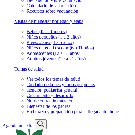
Declaración sobre vacunación
Calendario de vacunación
Recursos sobre vacunación
Visitas de bienestar por edad y etapa
Bebés (0 a 11 meses)
Niños pequeños (1 a 2 años)
Preescolares (3 a 5 años)
Niños en edad escolar (6 a 11 años)
Adolescentes (12 a 18 años)
Adultos jóvenes (19 a 21 años)
Temas de salud
Ver todos los temas de salud
Cuidado de bebés y niños pequeños
atención pediátrica general
Crecimiento y desarrollo
Nutrición y alimentación
Bienestar de los padres
Embarazo y preparación para la llegada del bebé
Agenda una cita