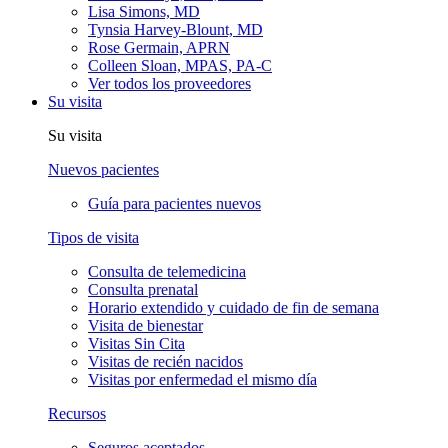
Lisa Simons, MD
Tynsia Harvey-Blount, MD
Rose Germain, APRN
Colleen Sloan, MPAS, PA-C
Ver todos los proveedores
Su visita
Su visita
Nuevos pacientes
Guía para pacientes nuevos
Tipos de visita
Consulta de telemedicina
Consulta prenatal
Horario extendido y cuidado de fin de semana
Visita de bienestar
Visitas Sin Cita
Visitas de recién nacidos
Visitas por enfermedad el mismo día
Recursos
Seguros aceptados