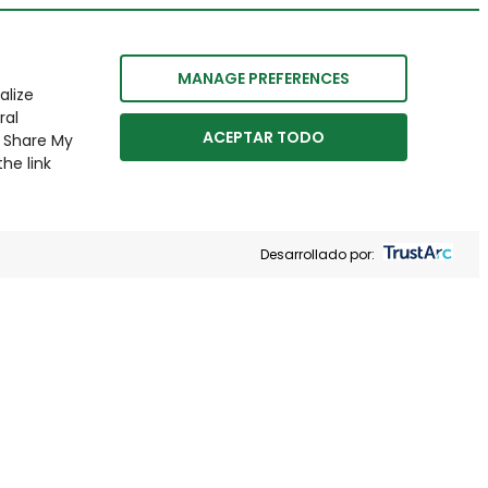
MANAGE PREFERENCES
alize
ral
ACEPTAR TODO
r Share My
he link
Desarrollado por: