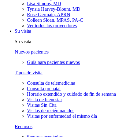
Lisa Simons, MD
Tynsia Harvey-Blount, MD
Rose Germain, APRN
Colleen Sloan, MPAS, PA-C
Ver todos los proveedores
Su visita
Su visita
Nuevos pacientes
Guía para pacientes nuevos
Tipos de visita
Consulta de telemedicina
Consulta prenatal
Horario extendido y cuidado de fin de semana
Visita de bienestar
Visitas Sin Cita
Visitas de recién nacidos
Visitas por enfermedad el mismo día
Recursos
Seguros aceptados