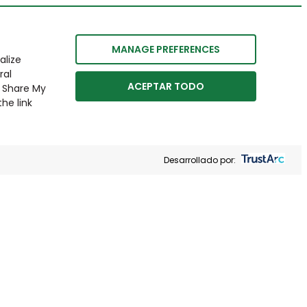
MANAGE PREFERENCES
alize
ral
ACEPTAR TODO
r Share My
he link
Desarrollado por: