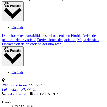
Español
English
Derechos y responsabilidades del paciente en Florida
Aviso de
prácticas de privacidad
Derivaciones de pacientes
Mapa del sitio
Declaración de privacidad del sitio web
Español
English
4075 State Road 7 Suite F2
Lake Worth, FL 33449
(561) 967-5761
(561) 967-5762
Lunes:
7:45AM–7PM