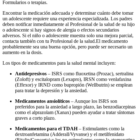
Formularios o terapias.
Encontrar la medicación adecuada y determinar cuánto debe tomar
un adolescente requiere una experiencia especializada. Los padres
deben notificar inmediatamente al Profesional de la salud de su hijo
o adolescente si hay signos de alergia o efectos secundarios
adversos. Si el niño o adolescente muestra solo una mejora parcial,
contacta también con tu Profesional de la salud.
El medicamento
probablemente sea una buena opción, pero puede ser necesario un
aumento en la dosis.
Los tipos de medicamentos para la salud mental incluyen:
Antidepresivos
– ISRS como fluoxetina (Prozac), sertralina
(Zoloft) y escitalopram (Lexapro), IRSN como venlafaxina
(Effexor) y IRND como bupropión (Wellbutrin) se emplean
para tratar la depresión y la ansiedad.
Medicamentos ansiolíticos
– Aunque los ISRS son
preferidos para la ansiedad a largo plazo, las benzodiacepinas
como el alprazolam (Xanax) pueden ayudar a tratar síntomas
graves a corto plazo.
Medicamentos para el TDAH
– Estimulantes como la
dextroanfetamina (Adderall/Vyvanse) y el metilfenidato
(Ritalin/Concerta) y los no estimulantes como la atomoxetina