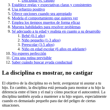
Disciplina vs. castigo
Establece reglas y expectativas claras y consistentes
Usa refuerzo positivo
Ofrece opciones cuando sea apropiado
Modela el comportamiento que quieres ver
Emplea los tiempos muertos de forma eficaz
Muestra habilidades para resolver problemas
Sé adecuado a tu edad y realista en cuanto a su desarrollo
Bebé (0-1 año)
Niño pequeño (1-3 años)
Preescolar (3-5 años)
Niño en edad escolar (6 años en adelante)
No esperes perfección
Crea una rutina previsible
Saber cuándo buscar ayuda conductual
La disciplina es mostrar, no castigar
El objetivo de la disciplina no es herir, avergonzar ni asustar a tu
hijo. En cambio, la disciplina está pensada para mostrar a tu hijo la
diferencia entre el bien y el mal y cómo practicar el autocontrol. La
disciplina también ayuda a mantener a tu hijo seguro, especialmente
cuando es demasiado pequeño para dar del peligro de ciertas
situaciones.