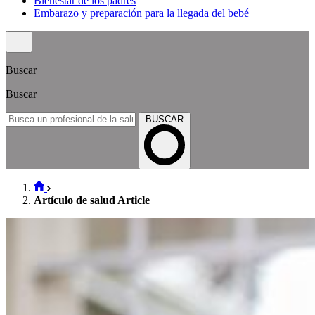
Bienestar de los padres
Embarazo y preparación para la llegada del bebé
Buscar
Buscar
BUSCAR
Artículo de salud Article