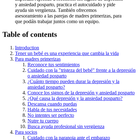
y ansiedad posparto, practica el autocuidado y pide
ayuda sin vergüenza. También ofrecemos
asesoramiento a las parejas de madres primerizas, para
que podáis trabajar juntos como un equipo.
Table of contents
Introduction
Tener un bebé es una experiencia que cambia la vida
Para madres primerizas
Reconoce tus sentimientos
Cuidado con la "tristeza del bebé" frente a la depresión
o ansiedad posparto
¿Cuánto tiempo pueden durar la depresión y la
ansiedad posparto?
Conoce los signos de la depresión y ansiedad posparto
¿Qué causa la depresión y la ansiedad posparto?
Descansa cuando puedas
Habla de tus necesidades
No intentes ser perfecto
Nutre tu cuerpo
Busca ayuda profesional sin vergüenza
Para socios
Cuidado con la paranoia ante el embarazo