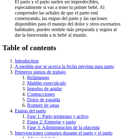
El parto y el parto suelen ser impredecibles,
especialmente si vas a tener tu primer bebé. Al
comprender las señales de que el parto está
comenzando, las etapas del parto y las opciones
disponibles para el manejo del dolor y otros escenarios
habituales, puedes sentirte más preparada y segura al
dar la bienvenida a tu bebé al mundo.
Table of contents
Introduction
A medida que se acerca la fecha prevista para parto
Primeros signos de trabajo
Relámpago
Maldito espectáculo
Impulso de anidar
Contracciones
Dolor de espalda
Romper de agua
Etapas del parto
Fase 1: Parto temprano y activo
Etapa 2: Empujar y parto
Fase 3: Administración de la placenta
Intervenciones comunes durante el parto y el parto