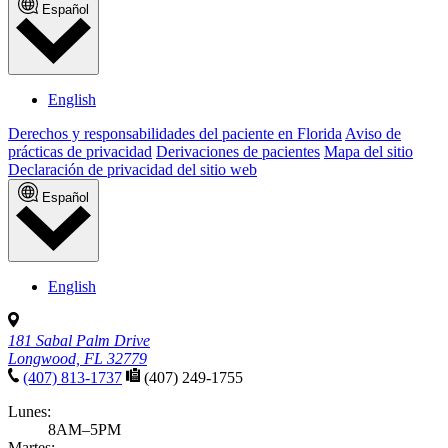
Español
English
Derechos y responsabilidades del paciente en Florida
Aviso de
prácticas de privacidad
Derivaciones de pacientes
Mapa del sitio
Declaración de privacidad del sitio web
Español
English
181 Sabal Palm Drive
Longwood, FL 32779
(407) 813-1737
(407) 249-1755
Lunes:
8AM–5PM
Martes: