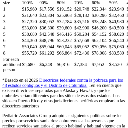
size
100%
90%
80%
70%
60%
50%
1
$15,960
$17,556
$19,152
$20,748
$22,344
$23,940
2
$21,640
$23,804
$25,968
$28,132
$30,296
$32,460
3
$27,320
$30,052
$32,784
$35,516
$38,248
$40,980
4
$33,000
$36,300
$39,600
$42,900
$46,200
$49,500
5
$38,680
$42,548
$46,416
$50,284
$54,152
$58,020
6
$44,360
$48,796
$53,232
$57,668
$62,104
$66,540
7
$50,040
$55,044
$60,048
$65,052
$70,056
$75,060
8
$55,720
$61,292
$66,864
$72,436
$78,008
$83,580
For each
additional
$5,680
$6,248
$6,816
$7,384
$7,952
$8,520
person
*Basado en el 2026
Directrices federales contra la pobreza para los
48 estados contiguos y el Distrito de Columbia
.
Ten en cuenta que
existen directrices separadas para Alaska y Hawái, y que los
umbrales serían diferentes para los sitios de esos dos estados. Los
sitios en Puerto Rico y otras jurisdicciones periféricas emplearían las
directrices anteriores
Pediatric Associates Group adoptó las siguientes políticas sobre los
precios por servicios sanitarios: cobraremos a las personas que
reciben servicios sanitarios al precio habitual y habitual vigente en la