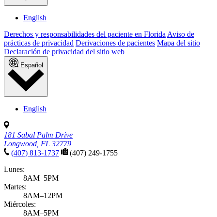
English
Derechos y responsabilidades del paciente en Florida
Aviso de
prácticas de privacidad
Derivaciones de pacientes
Mapa del sitio
Declaración de privacidad del sitio web
Español
English
181 Sabal Palm Drive
Longwood, FL 32779
(407) 813-1737
(407) 249-1755
Lunes:
8AM–5PM
Martes:
8AM–12PM
Miércoles:
8AM–5PM