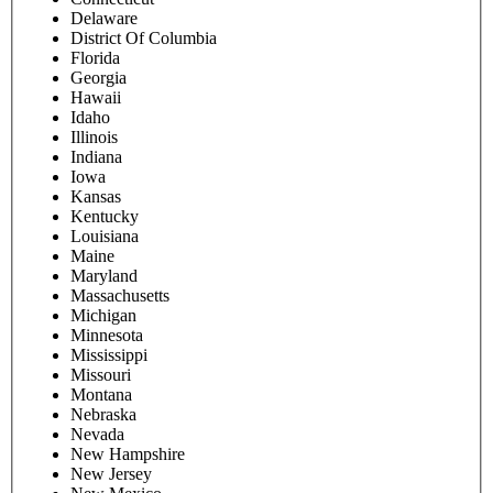
Delaware
District Of Columbia
Florida
Georgia
Hawaii
Idaho
Illinois
Indiana
Iowa
Kansas
Kentucky
Louisiana
Maine
Maryland
Massachusetts
Michigan
Minnesota
Mississippi
Missouri
Montana
Nebraska
Nevada
New Hampshire
New Jersey