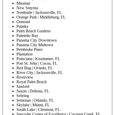
Miramar
New Smyrna
Northside | Jacksonville, FL
Orange Park | Middleburg, FL
Ormond
Palatka
Palm Beach Gardens
Palmetto Bay
Panama City Downtown
Panama City Midtown
Pembroke Pines
Plantation
Poinciana | Kissimmee, FL
Port St. John | Cocoa, FL
Red Bug | Oviedo, FL
River City | Jacksonville, FL
Riverview
Royal Palm Beach
Sanford
Saxon | Deltona, FL
Sebring
Semoran | Orlando, FL
Skylake | Miami, FL
South Lake | Clermont, FL
Specialty Center of Excellence | Coconut Creek, FL