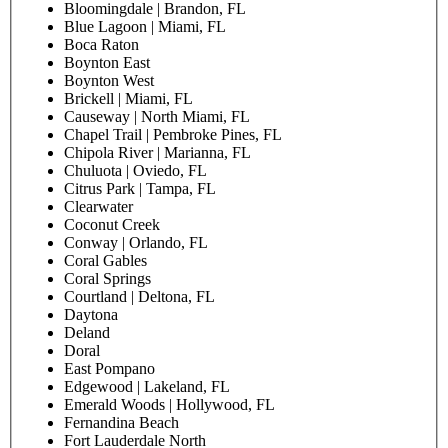
Bloomingdale | Brandon, FL
Blue Lagoon | Miami, FL
Boca Raton
Boynton East
Boynton West
Brickell | Miami, FL
Causeway | North Miami, FL
Chapel Trail | Pembroke Pines, FL
Chipola River | Marianna, FL
Chuluota | Oviedo, FL
Citrus Park | Tampa, FL
Clearwater
Coconut Creek
Conway | Orlando, FL
Coral Gables
Coral Springs
Courtland | Deltona, FL
Daytona
Deland
Doral
East Pompano
Edgewood | Lakeland, FL
Emerald Woods | Hollywood, FL
Fernandina Beach
Fort Lauderdale North