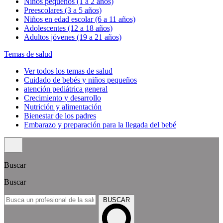
Niños pequeños (1 a 2 años)
Preescolares (3 a 5 años)
Niños en edad escolar (6 a 11 años)
Adolescentes (12 a 18 años)
Adultos jóvenes (19 a 21 años)
Temas de salud
Ver todos los temas de salud
Cuidado de bebés y niños pequeños
atención pediátrica general
Crecimiento y desarrollo
Nutrición y alimentación
Bienestar de los padres
Embarazo y preparación para la llegada del bebé
Buscar
Buscar
BUSCAR