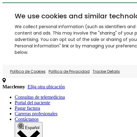
We use cookies and similar technol
We collect personal information (such as identifiers and i
content and ads. This may involve the "sharing" of your p
advertising. You can opt out of the sale or sharing of you
Personal Information" link or by managing your preferences
below.
Política de Cookies
Política de Privacidad
Tracker Details
Macclenny
Elija otra ubicación
Consultas de telemedicina
Portal del paciente
Pagar factura
Carreras profesionales
Contáctanos
Español