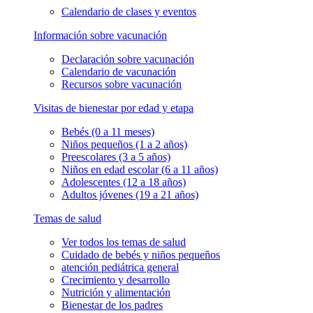
Calendario de clases y eventos
Información sobre vacunación
Declaración sobre vacunación
Calendario de vacunación
Recursos sobre vacunación
Visitas de bienestar por edad y etapa
Bebés (0 a 11 meses)
Niños pequeños (1 a 2 años)
Preescolares (3 a 5 años)
Niños en edad escolar (6 a 11 años)
Adolescentes (12 a 18 años)
Adultos jóvenes (19 a 21 años)
Temas de salud
Ver todos los temas de salud
Cuidado de bebés y niños pequeños
atención pediátrica general
Crecimiento y desarrollo
Nutrición y alimentación
Bienestar de los padres