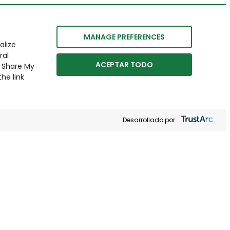
MANAGE PREFERENCES
alize
ral
ACEPTAR TODO
r Share My
he link
Desarrollado por: