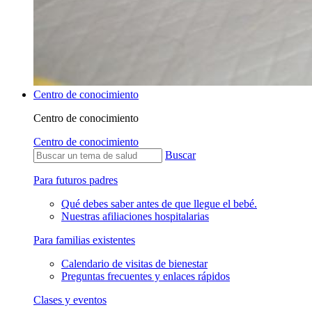
Centro de conocimiento
Centro de conocimiento
Centro de conocimiento
Buscar
Para futuros padres
Qué debes saber antes de que llegue el bebé.
Nuestras afiliaciones hospitalarias
Para familias existentes
Calendario de visitas de bienestar
Preguntas frecuentes y enlaces rápidos
Clases y eventos