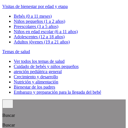
Visitas de bienestar por edad y etapa
Bebés (0 a 11 meses)
Niños pequeños (1 a 2 años)
Preescolares (3 a 5 años)
Niños en edad escolar (6 a 11 años)
Adolescentes (12 a 18 años)
Adultos jóvenes (19 a 21 años)
Temas de salud
Ver todos los temas de salud
Cuidado de bebés y niños pequeños
atención pediátrica general
Crecimiento y desarrollo
Nutrición y alimentación
Bienestar de los padres
Embarazo y preparación para la llegada del bebé
Buscar
Buscar