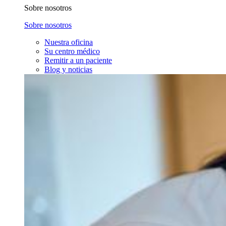
Sobre nosotros
Sobre nosotros
Nuestra oficina
Su centro médico
Remitir a un paciente
Blog y noticias