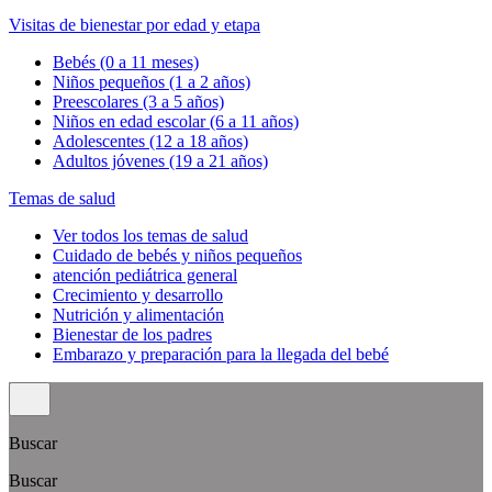
Visitas de bienestar por edad y etapa
Bebés (0 a 11 meses)
Niños pequeños (1 a 2 años)
Preescolares (3 a 5 años)
Niños en edad escolar (6 a 11 años)
Adolescentes (12 a 18 años)
Adultos jóvenes (19 a 21 años)
Temas de salud
Ver todos los temas de salud
Cuidado de bebés y niños pequeños
atención pediátrica general
Crecimiento y desarrollo
Nutrición y alimentación
Bienestar de los padres
Embarazo y preparación para la llegada del bebé
Buscar
Buscar