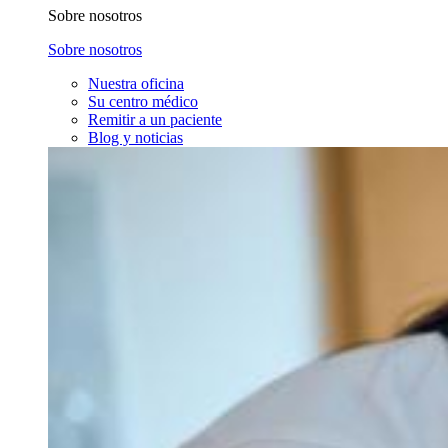
Sobre nosotros
Sobre nosotros
Nuestra oficina
Su centro médico
Remitir a un paciente
Blog y noticias