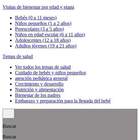
Visitas de bienestar por edad y etapa
Bebés (0 a 11 meses)
Niños pequeños (1 a 2 años)
Preescolares (3 a 5 años)
Niños en edad escolar (6 a 11 años)
Adolescentes (12 a 18 años)
Adultos jóvenes (19 a 21 años)
Temas de salud
Ver todos los temas de salud
Cuidado de bebés y niños pequeños
atención pediátrica general
Crecimiento y desarrollo
Nutrición y alimentación
Bienestar de los padres
Embarazo y preparación para la llegada del bebé
Buscar
Buscar