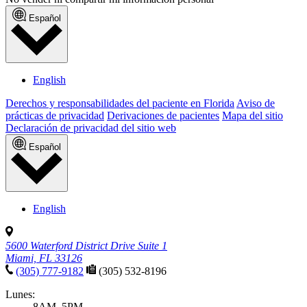
Español
English
Derechos y responsabilidades del paciente en Florida
Aviso de
prácticas de privacidad
Derivaciones de pacientes
Mapa del sitio
Declaración de privacidad del sitio web
Español
English
5600 Waterford District Drive Suite 1
Miami, FL 33126
(305) 777-9182
(305) 532-8196
Lunes:
8AM–5PM