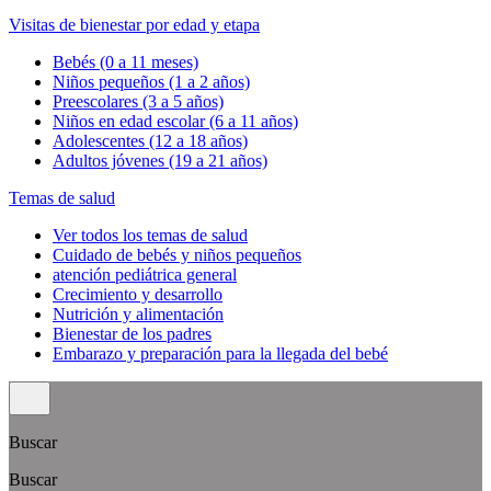
Visitas de bienestar por edad y etapa
Bebés (0 a 11 meses)
Niños pequeños (1 a 2 años)
Preescolares (3 a 5 años)
Niños en edad escolar (6 a 11 años)
Adolescentes (12 a 18 años)
Adultos jóvenes (19 a 21 años)
Temas de salud
Ver todos los temas de salud
Cuidado de bebés y niños pequeños
atención pediátrica general
Crecimiento y desarrollo
Nutrición y alimentación
Bienestar de los padres
Embarazo y preparación para la llegada del bebé
Buscar
Buscar