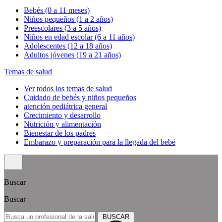
Bebés (0 a 11 meses)
Niños pequeños (1 a 2 años)
Preescolares (3 a 5 años)
Niños en edad escolar (6 a 11 años)
Adolescentes (12 a 18 años)
Adultos jóvenes (19 a 21 años)
Temas de salud
Ver todos los temas de salud
Cuidado de bebés y niños pequeños
atención pediátrica general
Crecimiento y desarrollo
Nutrición y alimentación
Bienestar de los padres
Embarazo y preparación para la llegada del bebé
Buscar
Buscar
BUSCAR